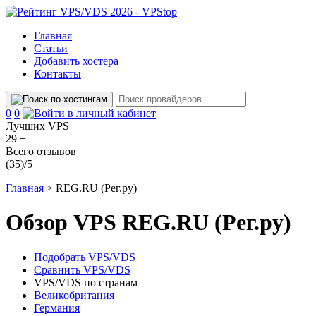
Главная
Статьи
Добавить хостера
Контакты
Сравнение
Избранное
0
0
Лучших VPS
29 +
Всего отзывов
(35)/5
Главная
>
REG.RU (Рег.ру)
Обзор VPS REG.RU (Рег.ру)
Подобрать VPS/VDS
Сравнить VPS/VDS
VPS/VDS по странам
Великобритания
Германия