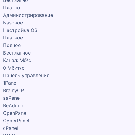
Бесплатно
Платно
Администрирование
Базовое
Настройка OS
Платное
Полное
Бесплатное
Канал: Мб/с
0
Мбит/с
Панель управления
1Panel
BrainyCP
aaPanel
BeAdmin
OpenPanel
CyberPanel
cPanel