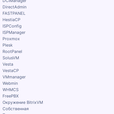
DCIManager
DirectAdmin
FASTPANEL
HestiaCP
ISPConfig
ISPManager
Proxmox
Plesk
RootPanel
SolusVM
Vesta
VestaCP
VMmanager
Webmin
WHMCS
FreePBX
Окружение BitrixVM
Собственная