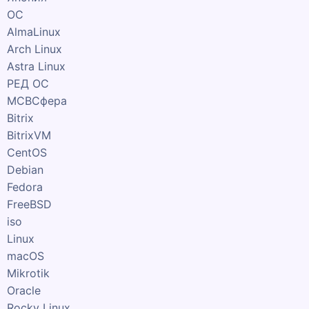
ОС
AlmaLinux
Arch Linux
Astra Linux
РЕД ОС
МСВСфера
Bitrix
BitrixVM
CentOS
Debian
Fedora
FreeBSD
iso
Linux
macOS
Mikrotik
Oracle
Rocky Linux