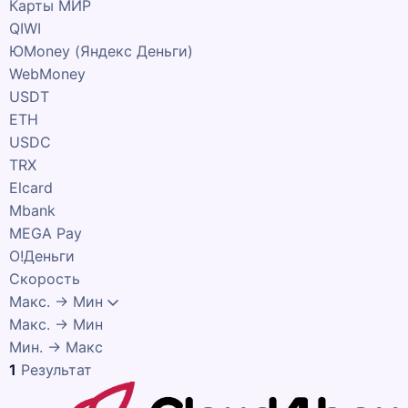
Карты МИР
QIWI
ЮMoney (Яндекс Деньги)
WebMoney
USDT
ETH
USDC
TRX
Elcard
Mbank
MEGA Pay
О!Деньги
Скорость
Макс. → Мин
Макс. → Мин
Мин. → Макс
1
Результат