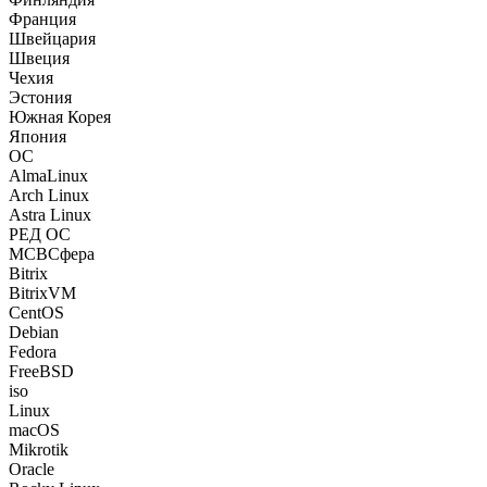
Франция
Швейцария
Швеция
Чехия
Эстония
Южная Корея
Япония
ОС
AlmaLinux
Arch Linux
Astra Linux
РЕД ОС
МСВСфера
Bitrix
BitrixVM
CentOS
Debian
Fedora
FreeBSD
iso
Linux
macOS
Mikrotik
Oracle