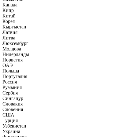
Канада
Кипр
Китай
Корея
Кыргыстан
Латвия
Литва
Люксембург
Молдова
Нидерланды
Норвегия
ОАЭ
Польша
Португалия
Россия
Румыния
Сербия
Сингапур
Словакия
Словения
США
Турция
Узбекистан
Украина
Финляндия