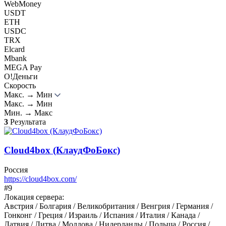
WebMoney
USDT
ETH
USDC
TRX
Elcard
Mbank
MEGA Pay
О!Деньги
Скорость
Макс. → Мин
Макс. → Мин
Мин. → Макс
3
Результата
Cloud4box (КлаудФоБокс)
Россия
https://cloud4box.com/
#9
Локация сервера:
Австрия / Болгария / Великобритания / Венгрия / Германия /
Гонконг / Греция / Израиль / Испания / Италия / Канада /
Латвия / Литва / Молдова / Нидерланды / Польша / Россия /