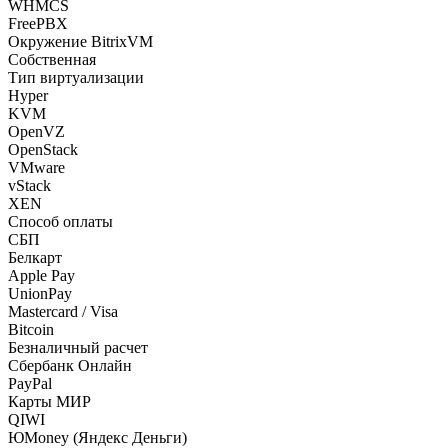
WHMCS
FreePBX
Окружение BitrixVM
Собственная
Тип виртуализации
Hyper
KVM
OpenVZ
OpenStack
VMware
vStack
XEN
Способ оплаты
СБП
Белкарт
Apple Pay
UnionPay
Mastercard / Visa
Bitcoin
Безналичный расчет
Сбербанк Онлайн
PayPal
Карты МИР
QIWI
ЮMoney (Яндекс Деньги)