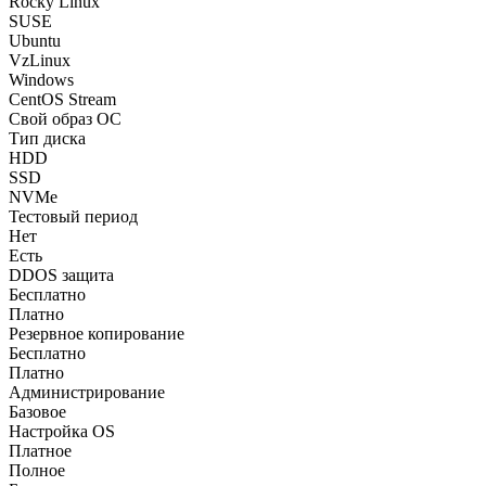
Rocky Linux
SUSE
Ubuntu
VzLinux
Windows
CentOS Stream
Свой образ ОС
Тип диска
HDD
SSD
NVMe
Тестовый период
Нет
Есть
DDOS защита
Бесплатно
Платно
Резервное копирование
Бесплатно
Платно
Администрирование
Базовое
Настройка OS
Платное
Полное