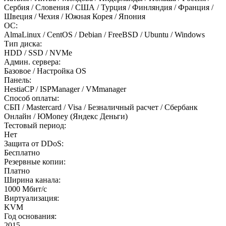
Сербия / Словения / США / Турция / Финляндия / Франция /
Швеция / Чехия / Южная Корея / Япония
ОС:
AlmaLinux / CentOS / Debian / FreeBSD / Ubuntu / Windows
Тип диска:
HDD / SSD / NVMe
Админ. сервера:
Базовое / Настройка OS
Панель:
HestiaCP / ISPManager / VMmanager
Способ оплаты:
СБП / Mastercard / Visa / Безналичный расчет / Сбербанк
Онлайн / ЮMoney (Яндекс Деньги)
Тестовый период:
Нет
Защита от DDoS:
Бесплатно
Резервные копии:
Платно
Ширина канала:
1000 Мбит/с
Виртуализация:
KVM
Год основания:
2015