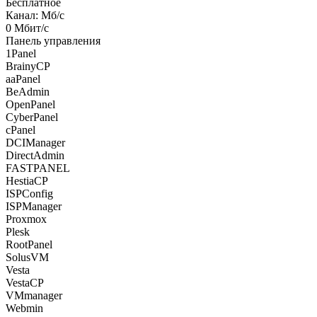
Бесплатное
Канал: Мб/с
0
Мбит/с
Панель управления
1Panel
BrainyCP
aaPanel
BeAdmin
OpenPanel
CyberPanel
cPanel
DCIManager
DirectAdmin
FASTPANEL
HestiaCP
ISPConfig
ISPManager
Proxmox
Plesk
RootPanel
SolusVM
Vesta
VestaCP
VMmanager
Webmin