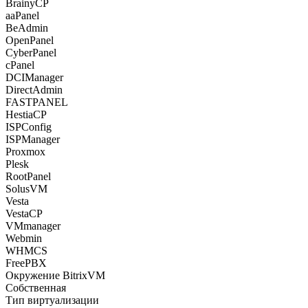
BrainyCP
aaPanel
BeAdmin
OpenPanel
CyberPanel
cPanel
DCIManager
DirectAdmin
FASTPANEL
HestiaCP
ISPConfig
ISPManager
Proxmox
Plesk
RootPanel
SolusVM
Vesta
VestaCP
VMmanager
Webmin
WHMCS
FreePBX
Окружение BitrixVM
Собственная
Тип виртуализации