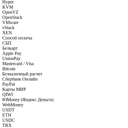
Hyper
KVM
OpenVZ
OpenStack
VMware
vStack
XEN
Способ оплаты
СБП
Белкарт
Apple Pay
UnionPay
Mastercard / Visa
Bitcoin
Безналичный расчет
Сбербанк Онлайн
PayPal
Карты МИР
QIWI
ЮMoney (Яндекс Деньги)
WebMoney
USDT
ETH
USDC
TRX