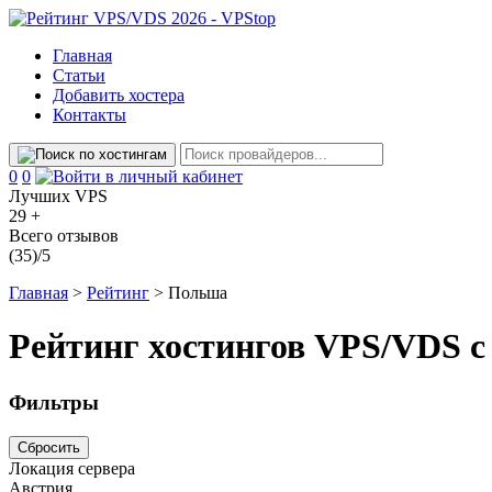
Главная
Статьи
Добавить хостера
Контакты
Сравнение
Избранное
0
0
Лучших VPS
29 +
Всего отзывов
(35)/5
Главная
>
Рейтинг
>
Польша
Рейтинг хостингов VPS/VDS с
Фильтры
Сбросить
Локация сервера
Австрия