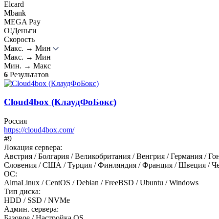
Elcard
Mbank
MEGA Pay
О!Деньги
Скорость
Макс. → Мин
Макс. → Мин
Мин. → Макс
6
Результатов
Cloud4box (КлаудФоБокс)
Россия
https://cloud4box.com/
#9
Локация сервера:
Австрия / Болгария / Великобритания / Венгрия / Германия / Гон
Словения / США / Турция / Финляндия / Франция / Швеция / Ч
ОС:
AlmaLinux / CentOS / Debian / FreeBSD / Ubuntu / Windows
Тип диска:
HDD / SSD / NVMe
Админ. сервера:
Базовое / Настройка OS