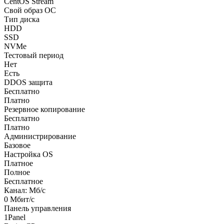
CentOS Stream
Свой образ ОС
Тип диска
HDD
SSD
NVMe
Тестовый период
Нет
Есть
DDOS защита
Бесплатно
Платно
Резервное копирование
Бесплатно
Платно
Администрирование
Базовое
Настройка OS
Платное
Полное
Бесплатное
Канал: Мб/с
0
Мбит/с
Панель управления
1Panel