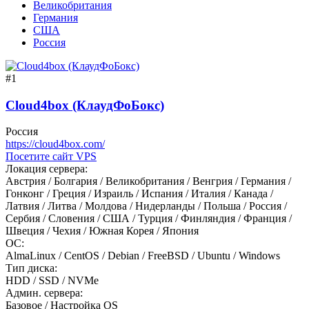
Великобритания
Германия
США
Россия
#1
Cloud4box (КлаудФоБокс)
Россия
https://cloud4box.com/
Посетите сайт VPS
Локация сервера:
Австрия / Болгария / Великобритания / Венгрия / Германия /
Гонконг / Греция / Израиль / Испания / Италия / Канада /
Латвия / Литва / Молдова / Нидерланды / Польша / Россия /
Сербия / Словения / США / Турция / Финляндия / Франция /
Швеция / Чехия / Южная Корея / Япония
ОС:
AlmaLinux / CentOS / Debian / FreeBSD / Ubuntu / Windows
Тип диска:
HDD / SSD / NVMe
Админ. сервера:
Базовое / Настройка OS