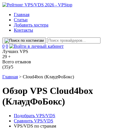
Главная
Статьи
Добавить хостера
Контакты
Сравнение
Избранное
0
0
Лучших VPS
29 +
Всего отзывов
(35)/5
Главная
>
Cloud4box (КлаудФоБокс)
Обзор VPS Cloud4box
(КлаудФоБокс)
Подобрать VPS/VDS
Сравнить VPS/VDS
VPS/VDS по странам